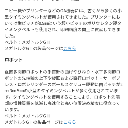
コピー機やプリンターなどのOA機器には、古くから多くの小
型タイミングベルトが使用されてきました。プリンターにお
いては歯ピッチが0.5㎜という超小ピッチのポリウレタン製タ
イミングベルトも使用され、印刷精度の向上に貢献してきま
した。
ベルト：メガトルクGⅢ
メガトルクGⅢの製品ページは
こちら
ロボット
垂直多関節ロボットの手首部の曲げやひねり・水平多関節ロ
ボットの先端軸の上下や旋回および直行ロボット・サーボプ
レス・ロボシリンダ―のボールスクリュー駆動に歯ピッチが2
㎜ 3㎜ 5㎜の小型のタイミングベルトが多く使用されていま
す。タイミングベルトを使用することにより、ロボット先端
部の慣性質量を低減し高速化と高い位置決め精度に役立って
います。
ベルト：メガトルクGⅢ
メガトルクGⅢの製品ページは
こちら